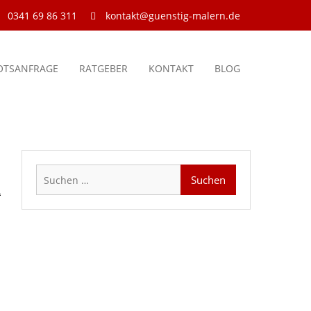
0341 69 86 311
kontakt@guenstig-malern.de
OTSANFRAGE
RATGEBER
KONTAKT
BLOG
Suchen
nach: