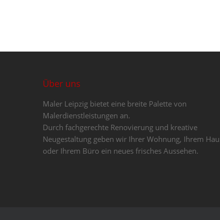
Über uns
Maler Leipzig bietet eine breite Palette von
Malerdienstleistungen an.
Durch fachgerechte Renovierung und kreative
Neugestaltung geben wir Ihrer Wohnung, Ihrem Hau
oder Ihrem Büro ein neues frisches Aussehen.