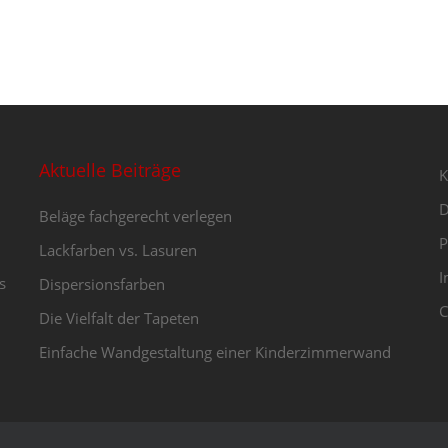
Aktuelle Beiträge
K
D
Beläge fachgerecht verlegen
P
Lackfarben vs. Lasuren
I
s
Dispersionsfarben
C
Die Vielfalt der Tapeten
Einfache Wandgestaltung einer Kinderzimmerwand