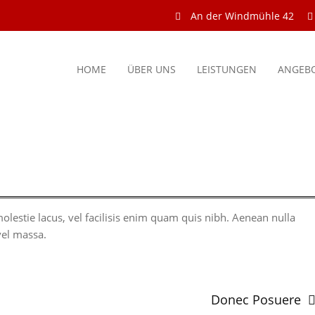
An der Windmühle 42
HOME
ÜBER UNS
LEISTUNGEN
ANGEB
molestie lacus, vel facilisis enim quam quis nibh. Aenean nulla
vel massa.
Donec Posuere