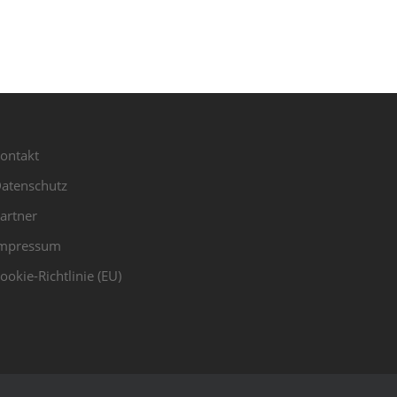
ontakt
atenschutz
artner
mpressum
ookie-Richtlinie (EU)