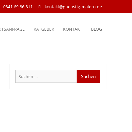
0341 69 86 311
kontakt@guenstig-malern.de
OTSANFRAGE
RATGEBER
KONTAKT
BLOG
Suchen
nach: