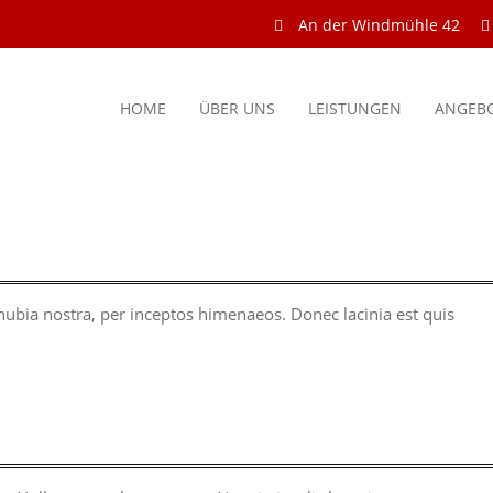
An der Windmühle 42
HOME
ÜBER UNS
LEISTUNGEN
ANGEB
onubia nostra, per inceptos himenaeos. Donec lacinia est quis