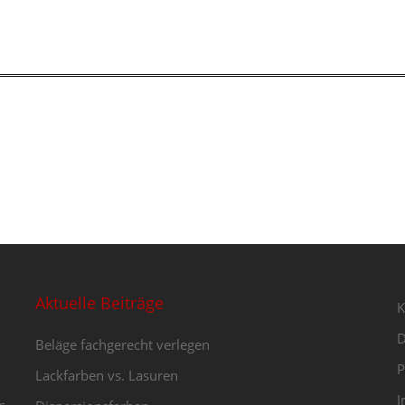
Aktuelle Beiträge
K
D
Beläge fachgerecht verlegen
P
Lackfarben vs. Lasuren
I