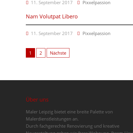
11. September 2017
Pixxelpassion
Nam Volutpat Libero
11. September 2017
Pixxelpassion
Beitragsnavigation
1
2
Nächste
Über uns
Maler Leipzig bietet eine breite Palette von
Malerdienstleistungen an.
Durch fachgerechte Renovierung und kreative