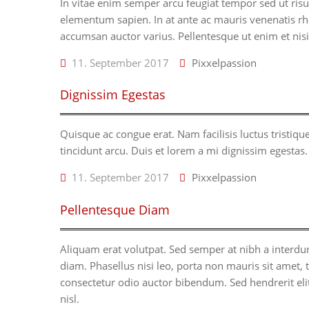
In vitae enim semper arcu feugiat tempor sed ut risu
elementum sapien. In at ante ac mauris venenatis rho
accumsan auctor varius. Pellentesque ut enim et ni
11. September 2017
Pixxelpassion
Dignissim Egestas
Quisque ac congue erat. Nam facilisis luctus tristiqu
tincidunt arcu. Duis et lorem a mi dignissim egestas.
11. September 2017
Pixxelpassion
Pellentesque Diam
Aliquam erat volutpat. Sed semper at nibh a interdum
diam. Phasellus nisi leo, porta non mauris sit amet
consectetur odio auctor bibendum. Sed hendrerit elit 
nisl.